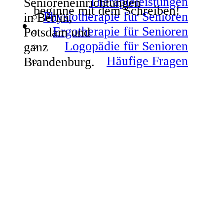
Therapieleistungen
beginne mit dem Schreiben!
Physiotherapie für Senioren
Ergotherapie für Senioren
Logopädie für Senioren
Häufige Fragen
TherieFit GmbH
Beilsteiner Str. 131,
12681 Berlin
Telefon:
030 51 47 45
07
E-Mail:
info@theriefit.de