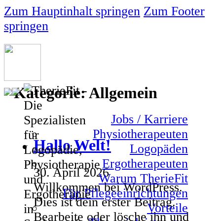
Zum Hauptinhalt springen
Zum Footer
springen
Kategorie:
Allgemein
Jobs / Karriere
Physiotherapeuten
Hallo Welt!
Logopäden
Ergotherapeuten
30. April 2026
Warum TherieFit
Willkommen bei WordPress.
Für Pflegeeinrichtungen
Dies ist dein erster Beitrag.
Vorteile
Bearbeite oder lösche ihn und